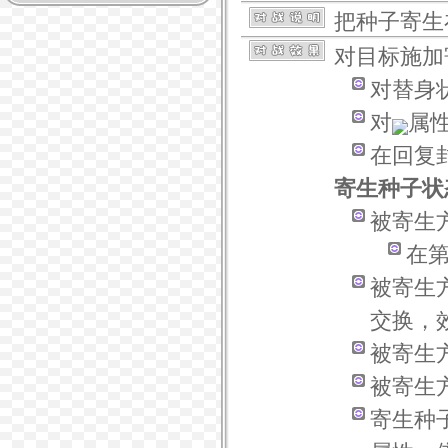
把种子寄生
对目标施加
对
替身
对
属
在
回复
寄生种子状
被寄生方
在第
被寄生
交换，
被寄生
被寄生
寄生种