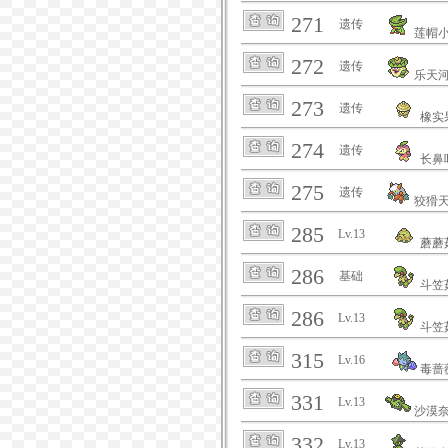
271
遗传
莲帽
272
遗传
乐天
273
遗传
橡实
274
遗传
长鼻
275
遗传
狡猾
285
Lv.13
蘑蘑
286
基础
斗笠
286
Lv.13
斗笠
315
Lv.16
毒蔷
331
Lv.13
沙漠
332
Lv.13