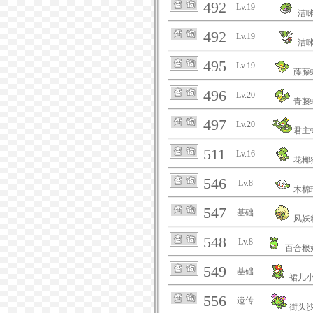
492
Lv.19
洁
492
Lv.19
洁
495
Lv.19
藤藤
496
Lv.20
青藤
497
Lv.20
君主
511
Lv.16
花椰
546
Lv.8
木棉
547
基础
风妖
548
Lv.8
百合根
549
基础
裙儿
556
遗传
街头