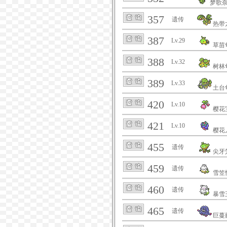
梦歌
357
遗传
热带
387
Lv.29
草苗
388
Lv.32
树林
389
Lv.33
土台
420
Lv.10
樱花
421
Lv.10
樱花
455
遗传
尖牙
459
遗传
雪笠
460
遗传
暴雪
465
遗传
巨蔓