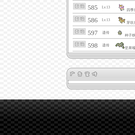
585
Lv.13
四季
586
Lv.13
芽吹
597
遗传
种子
598
遗传
坚果