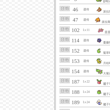
妙蛙
46
遗传
派拉
47
遗传
派拉
102
Lv.11
蛋
114
遗传
蔓藤
152
遗传
菊草
153
遗传
月桂
154
遗传
大菊
187
Lv.22
毽子
188
Lv.24
毽子
189
Lv.24
毽子