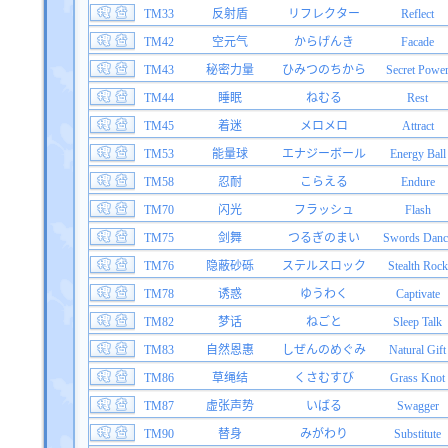
TM33
反射盾
リフレクター
Reflect
TM42
空元气
からげんき
Facade
TM43
秘密力量
ひみつのちから
Secret Powe
TM44
睡眠
ねむる
Rest
TM45
着迷
メロメロ
Attract
TM53
能量球
エナジーボール
Energy Ball
TM58
忍耐
こらえる
Endure
TM70
闪光
フラッシュ
Flash
TM75
剑舞
つるぎのまい
Swords Danc
TM76
隐蔽砂砾
ステルスロック
Stealth Rock
TM78
诱惑
ゆうわく
Captivate
TM82
梦话
ねごと
Sleep Talk
TM83
自然恩惠
しぜんのめぐみ
Natural Gift
TM86
草绳结
くさむすび
Grass Knot
TM87
虚张声势
いばる
Swagger
TM90
替身
みがわり
Substitute