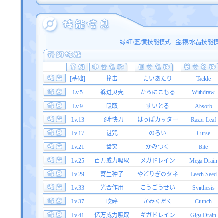
绿/红/蓝/黄技能模式
金/银/水晶技能
[基础]
撞击
たいあたり
Tackle
Lv.5
躲进贝壳
からにこもる
Withdraw
Lv.9
吸取
すいとる
Absorb
Lv.13
飞叶快刀
はっぱカッター
Razor Leaf
Lv.17
诅咒
のろい
Curse
Lv.21
齿突
かみつく
Bite
Lv.25
百万威力吸取
メガドレイン
Mega Drain
Lv.29
寄生种子
やどりぎのタネ
Leech Seed
Lv.33
光合作用
こうごうせい
Synthesis
Lv.37
咬碎
かみくだく
Crunch
Lv.41
亿万威力吸取
ギガドレイン
Giga Drain