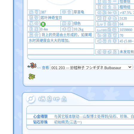
怪兽组
植物组
387
草苗龟
♂87.5%
若叶神奇宝贝
5120
绿色
64
0.4m
10.2kg
1059860
背上的壳是由土形成的，如果喝
70
水时其硬度会大大的增加。
45 (5.88
未发现有
<< 查看
心金魂银
与其它版本联动—山梨博士处得到(钻石、珍珠、白
钻石珍珠
初始精灵(三选一)