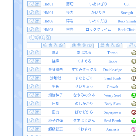
HM01
剪切
いあいぎり
Cut
HM04
怪力
かいりき
Strength
HM06
碎岩
いわくだき
Rock Smash
HM08
攀岩
ロッククライム
Rock Climb
暴走
あばれる
Thrash
挠痒
くすぐる
Tickle
舍身撞击
すてみタックル
Double-edge
沙地狱
すなじごく
Sand Tomb
生长
せいちょう
Growth
烦恼种子
なやみのタネ
Worry Seed
压制
のしかかり
Body Slam
蛮力
ばかぢから
Superpower
种子炸弹
タネばくだん
Seed Bomb
超级健忘
ドわすれ
Amnesia