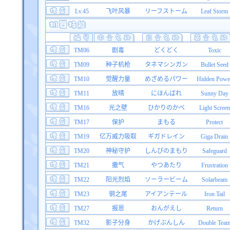
Lv.45
飞叶风暴
リーフストーム
Leaf Storm
TM06
剧毒
どくどく
Toxic
TM09
种子机枪
タネマシンガン
Bullet Seed
TM10
觉醒力量
めざめるパワー
Hidden Powe
TM11
放晴
にほんばれ
Sunny Day
TM16
光之壁
ひかりのかべ
Light Screen
TM17
保护
まもる
Protect
TM19
亿万威力吸取
ギガドレイン
Giga Drain
TM20
神秘守护
しんぴのまもり
Safeguard
TM21
撒气
やつあたり
Frustration
TM22
阳光烈焰
ソーラービーム
Solarbeam
TM23
钢之尾
アイアンテール
Iron Tail
TM27
报恩
おんがえし
Return
TM32
影子分身
かげぶんしん
Double Tea