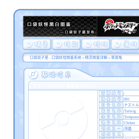
口袋双子星 - 口袋妖怪图鉴系统
»
精灵图鉴详解
» 草苗龟
ナエトル(No.387 草苗龟/Turtwig)
-
001
ナエトル
Turtwig
Tortipous
Chelast
茂盛
-