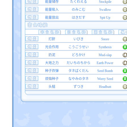
能量储存
たくわえる
Stockpile
能量吸入
のみこむ
Swallow
能量放出
はきだす
Spit Up
打鼾
いびき
Snore
光合作用
こうごうせい
Synthesis
扔泥
どろかけ
Mud-slap
大地之力
だいちのちから
Earth Power
种子炸弹
タネばくだん
Seed Bomb
烦恼种子
なやみのタネ
Worry Seed
头槌
ずつき
Headbutt