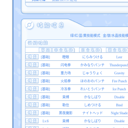
绿/红/蓝/黄技能模式
金/银/水晶技能
[基础]
瞪眼
にらみつける
Leer
[基础]
闪电拳
かみなりパンチ
Thunderpunc
[基础]
重力场
じゅうりょく
Gravity
[基础]
火焰拳
ほのおのパンチ
Fire Punch
[基础]
冷冻拳
れいとうパンチ
Ice Punch
[基础]
束缚
かなしばり
Disable
[基础]
勒住
しめつける
Bind
[基础]
黑夜魔影
ナイトヘッド
Night Shade
Lv.6
束缚
かなしばり
Disable