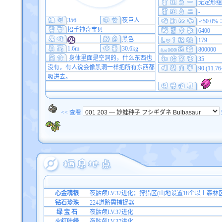
无定形组
-
356
夜巨人
♂50.0%
招手神奇宝贝
6400
黑色
179
1.6m
30.6kg
800000
身体里面是空洞的，什么东西也
35
没有，有人说会像黑洞一样把所有东西都
90 (11.7
吸进去。
<< 查看
心金魂银
夜骷颅LV.37进化；狩猎区(山地设置18个以上森林区
钻石珍珠
224道路需捕捉器
绿 宝 石
夜骷颅LV.37进化
火红叶绿
夜骷颅LV.37进化