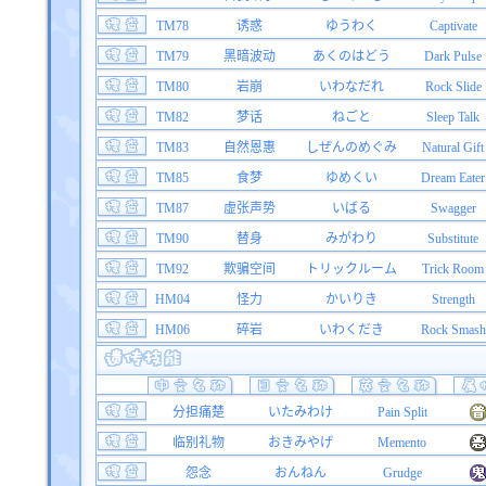
TM78
诱惑
ゆうわく
Captivate
TM79
黑暗波动
あくのはどう
Dark Pulse
TM80
岩崩
いわなだれ
Rock Slide
TM82
梦话
ねごと
Sleep Talk
TM83
自然恩惠
しぜんのめぐみ
Natural Gift
TM85
食梦
ゆめくい
Dream Eater
TM87
虚张声势
いばる
Swagger
TM90
替身
みがわり
Substitute
TM92
欺骗空间
トリックルーム
Trick Room
HM04
怪力
かいりき
Strength
HM06
碎岩
いわくだき
Rock Smash
分担痛楚
いたみわけ
Pain Split
临别礼物
おきみやげ
Memento
怨念
おんねん
Grudge