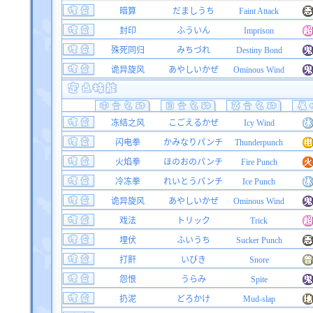
暗算
だましうち
Faint Attack
封印
ふういん
Imprison
殊死同归
みちづれ
Destiny Bond
诡异旋风
あやしいかぜ
Ominous Wind
冻结之风
こごえるかぜ
Icy Wind
闪电拳
かみなりパンチ
Thunderpunch
火焰拳
ほのおのパンチ
Fire Punch
冷冻拳
れいとうパンチ
Ice Punch
诡异旋风
あやしいかぜ
Ominous Wind
戏法
トリック
Trick
埋伏
ふいうち
Sucker Punch
打鼾
いびき
Snore
怨恨
うらみ
Spite
扔泥
どろかけ
Mud-slap