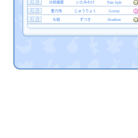
分担痛楚
いたみわけ
Pain Split
重力场
じゅうりょく
Gravity
头槌
ずつき
Headbutt