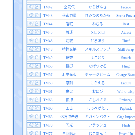
TM42
空元气
からげんき
Facade
TM43
秘密力量
ひみつのちから
Secret Powe
TM44
睡眠
ねむる
Rest
TM45
着迷
メロメロ
Attract
TM46
窃取
どろぼう
Thief
TM48
特性交换
スキルスワップ
Skill Swap
TM49
抢夺
よこどり
Snatch
TM56
投掷
なげつける
Fling
TM57
汇电光束
チャージビーム
Charge Bea
TM58
忍耐
こらえる
Endure
TM61
鬼火
おにび
Will-o-wisp
TM63
扣押
さしおさえ
Embargo
TM66
回击
しっぺがえし
Payback
TM68
亿万冲击波
ギガインパクト
Giga Impact
TM70
闪光
フラッシュ
Flash
TM77
自我暗示
じこあんじ
Psych Up