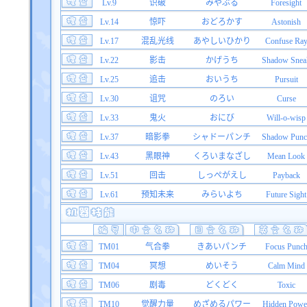
Lv.9
识破
みやぶる
Foresight
Lv.14
惊吓
おどろかす
Astonish
Lv.17
混乱光线
あやしいひかり
Confuse Ra
Lv.22
影击
かげうち
Shadow Snea
Lv.25
追击
おいうち
Pursuit
Lv.30
诅咒
のろい
Curse
Lv.33
鬼火
おにび
Will-o-wisp
Lv.37
暗影拳
シャドーパンチ
Shadow Punc
Lv.43
黑眼神
くろいまなざし
Mean Look
Lv.51
回击
しっぺがえし
Payback
Lv.61
预知未来
みらいよち
Future Sight
TM01
气合拳
きあいパンチ
Focus Punc
TM04
冥想
めいそう
Calm Mind
TM06
剧毒
どくどく
Toxic
TM10
觉醒力量
めざめるパワー
Hidden Powe