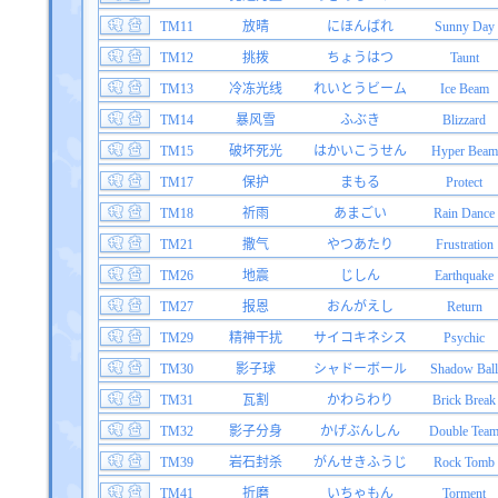
TM11
放晴
にほんばれ
Sunny Day
TM12
挑拨
ちょうはつ
Taunt
TM13
冷冻光线
れいとうビーム
Ice Beam
TM14
暴风雪
ふぶき
Blizzard
TM15
破坏死光
はかいこうせん
Hyper Beam
TM17
保护
まもる
Protect
TM18
祈雨
あまごい
Rain Dance
TM21
撒气
やつあたり
Frustration
TM26
地震
じしん
Earthquake
TM27
报恩
おんがえし
Return
TM29
精神干扰
サイコキネシス
Psychic
TM30
影子球
シャドーボール
Shadow Ball
TM31
瓦割
かわらわり
Brick Break
TM32
影子分身
かげぶんしん
Double Tea
TM39
岩石封杀
がんせきふうじ
Rock Tomb
TM41
折磨
いちゃもん
Torment