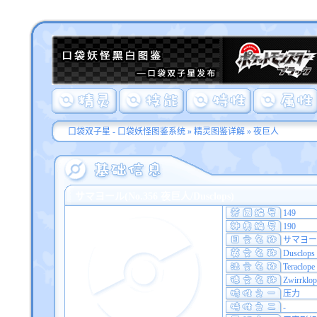
口袋双子星 - 口袋妖怪图鉴系统
»
精灵图鉴详解
» 夜巨人
サマヨール(No.356 夜巨人/Dusclops)
149
190
サマヨー
Dusclops
Teraclope
Zwirrklop
压力
-