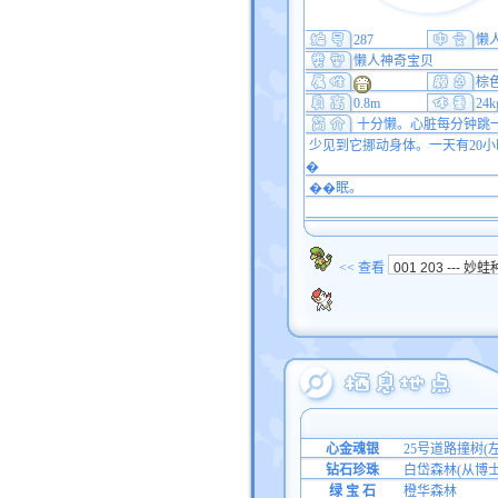
287
懒
懒人神奇宝贝
棕
0.8m
24k
十分懒。心脏每分钟跳
少见到它挪动身体。一天有20小
�
��眠。
<< 查看
心金魂银
25号道路撞树(
钻石珍珠
白岱森林(从博
绿 宝 石
橙华森林