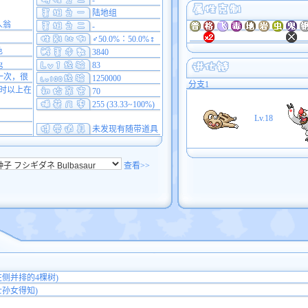
-
陆地组
人翁
-
♂50.0%∶50.0%♀
色
3840
g
83
一次，很
1250000
分支1
时以上在
70
255 (33.33~100%)
Lv.18
未发现有随带道具
查看>>
左侧并排的4棵树)
士孙女得知)