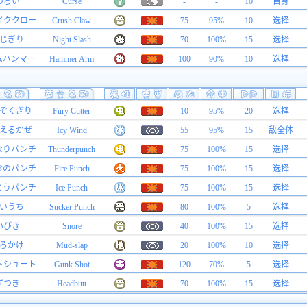
のろい
Curse
-
-
10
自身
イククロー
Crush Claw
75
95%
10
选择
じぎり
Night Slash
70
100%
15
选择
ムハンマー
Hammer Arm
100
90%
10
选择
ぞくぎり
Fury Cutter
10
95%
20
选择
えるかぜ
Icy Wind
55
95%
15
敌全体
なりパンチ
Thunderpunch
75
100%
15
选择
おのパンチ
Fire Punch
75
100%
15
选择
とうパンチ
Ice Punch
75
100%
15
选择
いうち
Sucker Punch
80
100%
5
选择
いびき
Snore
40
100%
15
选择
ろかけ
Mud-slap
20
100%
10
选择
トシュート
Gunk Shot
120
70%
5
选择
ずつき
Headbutt
70
100%
15
选择