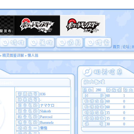
首页
|
论坛
|
»
精灵图鉴详解
» 懒人翁
akoth)
280
036
60
1
-
60
0
ナマケロ
60
0
Slakoth
35
0
Parecool
35
0
Bummelz
30
0
懒惰