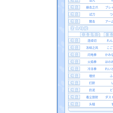
诅咒
崩击之爪
ブレ
试刀
つ
臂击
アー
连续切
れん
冻结之风
こご
闪电拳
かみ
火焰拳
ほの
冷冻拳
れい
埋伏
ふ
打鼾
扔泥
ど
毒尘放射
ダス
头槌