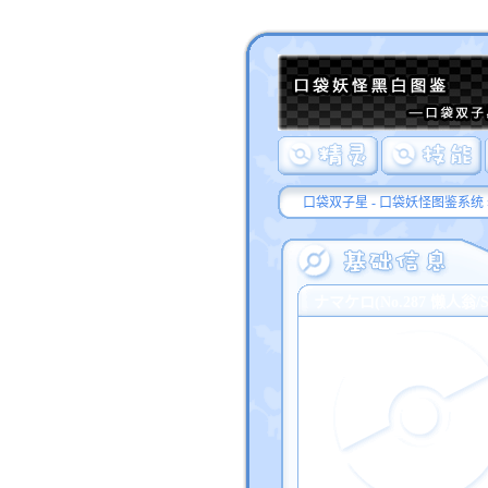
口袋双子星 - 口袋妖怪图鉴系统
ナマケロ(No.287 懒人翁/Sl