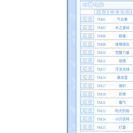
TM01
气合拳
TM03
水之波动
TM06
剧毒
TM08
体格强化
TM10
觉醒力量
TM11
放晴
TM13
冷冻光线
TM14
暴风雪
TM17
保护
TM18
祈雨
TM21
撒气
TM22
阳光烈焰
TM24
10万伏特
TM25
打雷