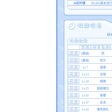
火红叶绿
与GBA版本进
绿/
[基础]
抓
[基础]
哈欠
Lv.7
鼓掌
Lv.13
怠惰
Lv.19
暗算
Lv.25
超级健忘
Lv.31
索要
Lv.37
反击
Lv.43
垂死挣扎