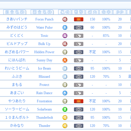
きあいパンチ
Focus Punch
150
100%
20
みずのはどう
Water Pulse
60
100%
20
どくどく
Toxic
-
85%
10
ビルドアップ
Bulk Up
-
-
20
めざめるパワー
Hidden Power
不定
100%
15
にほんばれ
Sunny Day
-
-
5
れいとうビーム
Ice Beam
95
100%
10
ふぶき
Blizzard
120
70%
5
まもる
Protect
-
-
10
あまごい
Rain Dance
-
-
5
やつあたり
Frustration
不定
100%
20
ソーラービーム
Solarbeam
120
100%
10
１０まんボルト
Thunderbolt
95
100%
15
かみなり
Thunder
120
70%
10