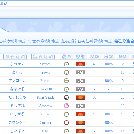
行联动
红/蓝/黄技能模式
金/银/水晶技能模式
红/蓝/绿宝石/火红/叶绿技能模式
钻石/珍珠/
ひっかく
Scratch
40
100%
35
あくび
Yawn
-
-
10
アンコール
Encore
-
100%
5
なまける
Slack Off
-
-
10
だましうち
Faint Attack
60
-
20
ドわすれ
Amnesia
-
-
20
ほしがる
Covet
40
100%
40
カウンター
Counter
-
100%
20
じたばた
Flail
-
100%
15