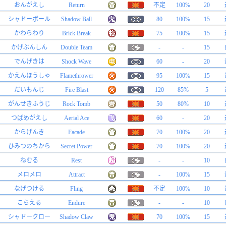
おんがえし
Return
不定
100%
20
シャドーボール
Shadow Ball
80
100%
15
かわらわり
Brick Break
75
100%
15
かげぶんしん
Double Team
-
-
15
でんげきは
Shock Wave
60
-
20
かえんほうしゃ
Flamethrower
95
100%
15
だいもんじ
Fire Blast
120
85%
5
がんせきふうじ
Rock Tomb
50
80%
10
つばめがえし
Aerial Ace
60
-
20
からげんき
Facade
70
100%
20
ひみつのちから
Secret Power
70
100%
20
ねむる
Rest
-
-
10
メロメロ
Attract
-
100%
15
なげつける
Fling
不定
100%
10
こらえる
Endure
-
-
10
シャドークロー
Shadow Claw
70
100%
15