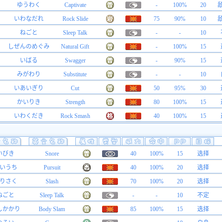
ゆうわく
Captivate
-
100%
20
いわなだれ
Rock Slide
75
90%
10
ねごと
Sleep Talk
-
-
10
しぜんのめぐみ
Natural Gift
-
100%
15
いばる
Swagger
-
90%
15
みがわり
Substitute
-
-
10
いあいぎり
Cut
50
95%
30
かいりき
Strength
80
100%
15
いわくだき
Rock Smash
40
100%
15
いびき
Snore
40
100%
15
选择
いうち
Pursuit
40
100%
20
选择
りさく
Slash
70
100%
20
选择
ねごと
Sleep Talk
-
-
10
不定
しかかり
Body Slam
85
100%
15
选择