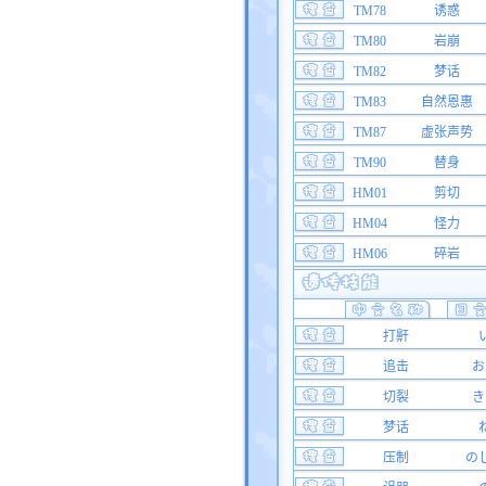
TM78
诱惑
TM80
岩崩
TM82
梦话
TM83
自然恩惠
TM87
虚张声势
TM90
替身
HM01
剪切
HM04
怪力
HM06
碎岩
打鼾
追击
お
切裂
き
梦话
压制
の