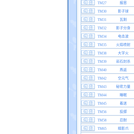
TM27
报恩
TM30
影子球
TM31
瓦割
TM32
影子分身
TM34
电击波
TM35
火焰喷射
TM38
大字火
TM39
岩石封杀
TM40
燕返
TM42
空元气
TM43
秘密力量
TM44
睡眠
TM45
着迷
TM56
投掷
TM58
忍耐
TM65
暗影爪