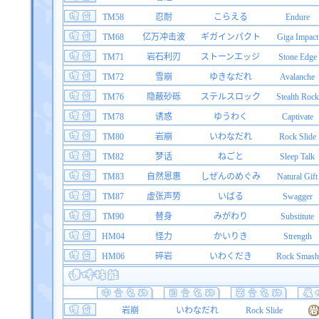
TM58
忍耐
こらえる
Endure
TM68
亿万冲击波
ギガインパクト
Giga Impact
TM71
岩石利刃
ストーンエッジ
Stone Edge
TM72
雪崩
ゆきなだれ
Avalanche
TM76
隐蔽砂砾
ステルスロック
Stealth Rock
TM78
诱惑
ゆうわく
Captivate
TM80
岩崩
いわなだれ
Rock Slide
TM82
梦话
ねごと
Sleep Talk
TM83
自然恩惠
しぜんのめぐみ
Natural Gift
TM87
虚张声势
いばる
Swagger
TM90
替身
みがわり
Substitute
HM04
怪力
かいりき
Strength
HM06
碎岩
いわくだき
Rock Smash
岩崩
いわなだれ
Rock Slide