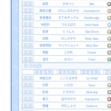
齿突
かみつく
Bite
原始力量
げんしのちから
Ancientpower
舍身撞击
すてみタックル
Double-edge
冰柱针
つららばり
Icicle Spear
突进
とっしん
Take Down
压制
のしかかり
Body Slam
泥浆喷射
マッドショット
Mud Shot
地裂
じわれ
Fissure
诅咒
のろい
Curse
冻结之风
こごえるかぜ
Icy Wind
打鼾
いびき
Snore
扔泥
どろかけ
Mud-slap
蛮力
ばかぢから
Superpower
莽撞
がむしゃら
Endeavor