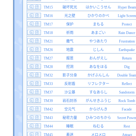
TM15
破坏死光
はかいこうせん
Hyper Beam
TM16
光之壁
ひかりのかべ
Light Screen
TM17
保护
まもる
Protect
TM18
祈雨
あまごい
Rain Dance
TM21
撒气
やつあたり
Frustration
TM26
地震
じしん
Earthquake
TM27
报恩
おんがえし
Return
TM28
挖洞
あなをほる
Dig
TM32
影子分身
かげぶんしん
Double Tea
TM33
反射盾
リフレクター
Reflect
TM37
沙尘暴
すなあらし
Sandstorm
TM39
岩石封杀
がんせきふうじ
Rock Tomb
TM42
空元气
からげんき
Facade
TM43
秘密力量
ひみつのちから
Secret Powe
TM44
睡眠
ねむる
Rest
TM45
着迷
メロメロ
Attract