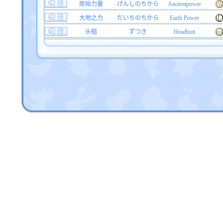
原始力量
げんしのちから
Ancientpower
大地之力
だいちのちから
Earth Power
头槌
ずつき
Headbutt