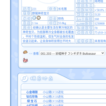
陆地组
-
221
长毛猪
♂50.0%
野猪神奇宝贝
5120
棕色
160
1.1m
55.8kg
1250000
经确认是主要生活在寒冷地区的
70
神奇宝贝，为抵御寒冷全身都被长毛覆盖
75 (9.8~
，平时个性很温和，但生气时全身的毛发
会竖立起来，让自身体积显得比平时大…
未发现有
<< 查看
心金魂银
小山猪LV.33进化
钻石珍珠
小山猪LV.33进化
绿 宝 石
小山猪LV.33进化
火红叶绿
小山猪LV.33进化