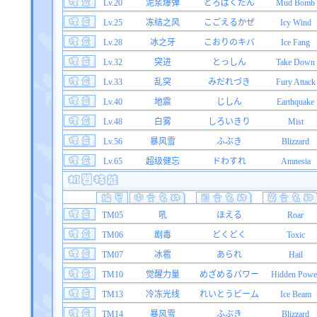
Lv.20
泥浆爆弹
どろばくだん
Mud Bomb
Lv.25
冻结之风
こごえるかぜ
Icy Wind
Lv.28
冰之牙
こおりのキバ
Ice Fang
Lv.32
突进
とっしん
Take Down
Lv.33
乱突
みだれづき
Fury Attack
Lv.40
地震
じしん
Earthquake
Lv.48
白雾
しろいきり
Mist
Lv.56
暴风雪
ふぶき
Blizzard
Lv.65
超级健忘
ドわすれ
Amnesia
TM05
吼
ほえる
Roar
TM06
剧毒
どくどく
Toxic
TM07
冰雹
あられ
Hail
TM10
觉醒力量
めざめるパワー
Hidden Powe
TM13
冷冻光线
れいとうビーム
Ice Beam
TM14
暴风雪
ふぶき
Blizzard