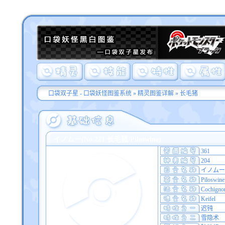
口袋双子星 - 口袋妖怪图鉴系统
»
精灵图鉴详解
» 长毛猪
イノムー(No.221 长毛猪/Piloswine)
361
204
イノムー
Piloswine
Cochigno
Keifel
迟钝
雪隐术