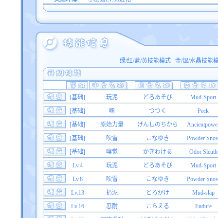
绿/红/蓝/黄技能模式
金/银/水晶技能
[基础]
玩泥
どろあそび
Mud-Sport
[基础]
啄
つつく
Peck
[基础]
原始力量
げんしのちから
Ancientpowe
[基础]
吹雪
こなゆき
Powder Sno
[基础]
嗅觉
かぎわける
Odor Sleuth
Lv.4
玩泥
どろあそび
Mud-Sport
Lv.8
吹雪
こなゆき
Powder Sno
Lv.13
扔泥
どろかけ
Mud-slap
Lv.16
忍耐
こらえる
Endure