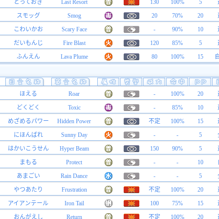
とっておき
Last Resort
130
100%
5
スモッグ
Smog
20
70%
20
こわいかお
Scary Face
-
90%
10
だいもんじ
Fire Blast
120
85%
5
ふんえん
Lava Plume
80
100%
15
ほえる
Roar
-
100%
20
どくどく
Toxic
-
85%
10
めざめるパワー
Hidden Power
不定
100%
15
にほんばれ
Sunny Day
-
-
5
はかいこうせん
Hyper Beam
150
90%
5
まもる
Protect
-
-
10
あまごい
Rain Dance
-
-
5
やつあたり
Frustration
不定
100%
20
アイアンテール
Iron Tail
100
75%
15
おんがえし
Return
不定
100%
20