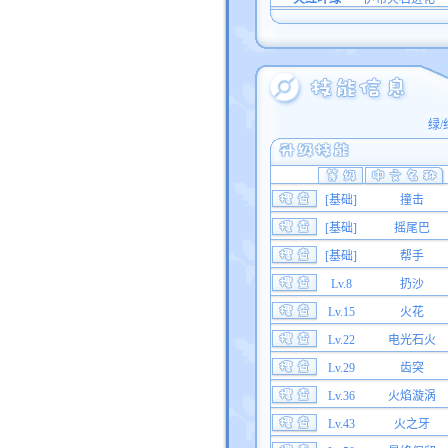
绿/
[基础]
撞击
[基础]
摇尾巴
[基础]
帮手
Lv.8
扔沙
Lv.15
火花
Lv.22
电光石火
Lv.29
齿突
Lv.36
火焰漩涡
Lv.43
火之牙