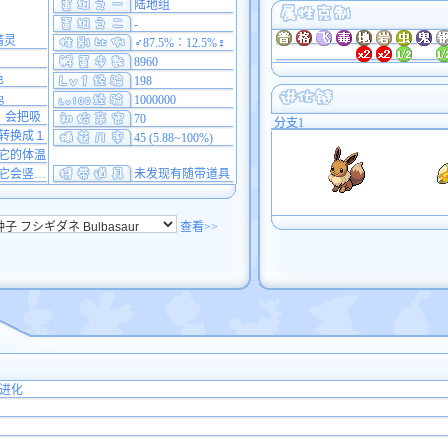
陆地组
-
精灵
♂87.5%∶12.5%♀
8960
色
198
g
1000000
，会把吸
70
分支1
转换成１
45 (5.88~100%)
它的体温
它会竖…
未发现有随带道具
查看>>
进化