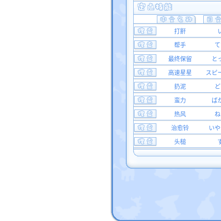
打鼾
帮手
て
最终保留
と
高速星星
スピ
扔泥
ど
蛮力
ば
热风
ね
治愈铃
いや
头槌