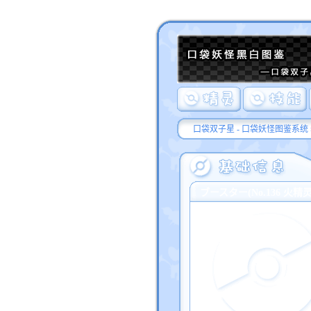
口袋双子星 - 口袋妖怪图鉴系统
ブースター(No.136 火精灵/F