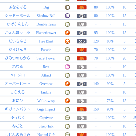
あなをほる
Dig
80
100%
10
シャドーボール
Shadow Ball
80
100%
15
かげぶんしん
Double Team
-
-
15
かえんほうしゃ
Flamethrower
95
100%
15
だいもんじ
Fire Blast
120
85%
5
からげんき
Facade
70
100%
20
ひみつのちから
Secret Power
70
100%
20
ねむる
Rest
-
-
10
メロメロ
Attract
-
100%
15
オーバーヒート
Overheat
140
90%
5
こらえる
Endure
-
-
10
おにび
Will-o-wisp
-
75%
15
ギガインパクト
Giga Impact
150
90%
5
ゆうわく
Captivate
-
100%
20
ねごと
Sleep Talk
-
-
10
しぜんのめぐみ
Natural Gift
-
100%
15