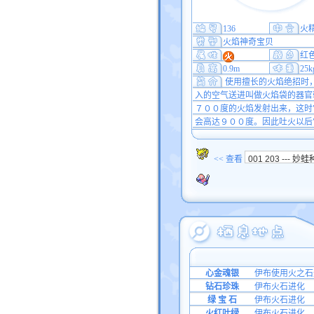
136
火
火焰神奇宝贝
红
0.9m
25k
使用擅长的火焰绝招时
入的空气送进叫做火焰袋的器官
７００度的火焰发射出来，这时
会高达９００度。因此吐火以后
<< 查看
心金魂银
伊布使用火之石
钻石珍珠
伊布火石进化
绿 宝 石
伊布火石进化
火红叶绿
伊布火石进化