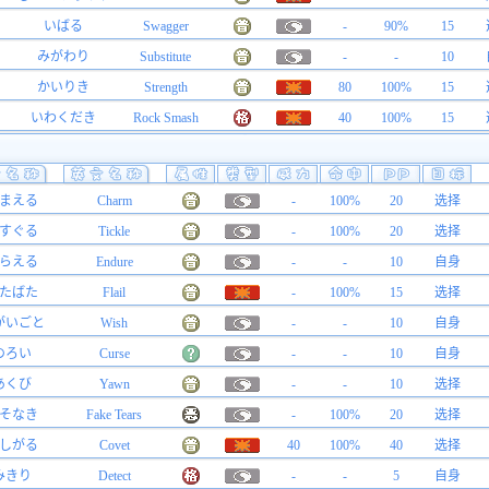
いばる
Swagger
-
90%
15
みがわり
Substitute
-
-
10
かいりき
Strength
80
100%
15
いわくだき
Rock Smash
40
100%
15
まえる
Charm
-
100%
20
选择
すぐる
Tickle
-
100%
20
选择
らえる
Endure
-
-
10
自身
たばた
Flail
-
100%
15
选择
がいごと
Wish
-
-
10
自身
のろい
Curse
-
-
10
自身
あくび
Yawn
-
-
10
选择
そなき
Fake Tears
-
100%
20
选择
しがる
Covet
40
100%
40
选择
みきり
Detect
-
-
5
自身