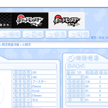
首页
|
论坛
|
»
精灵图鉴详解
» 火精灵
lareon)
291
525
166
65
0
ブースター
130
2
Flareon
60
0
Pyroli
95
0
Flamara
110
0
引火
65
0
-