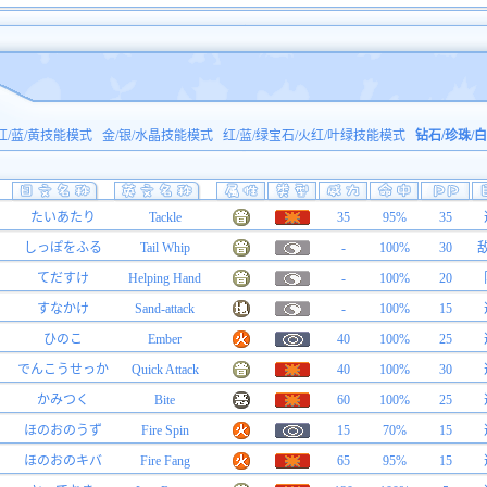
红/蓝/黄技能模式
金/银/水晶技能模式
红/蓝/绿宝石/火红/叶绿技能模式
钻石/珍珠/
たいあたり
Tackle
35
95%
35
しっぽをふる
Tail Whip
-
100%
30
てだすけ
Helping Hand
-
100%
20
すなかけ
Sand-attack
-
100%
15
ひのこ
Ember
40
100%
25
でんこうせっか
Quick Attack
40
100%
30
かみつく
Bite
60
100%
25
ほのおのうず
Fire Spin
15
70%
15
ほのおのキバ
Fire Fang
65
95%
15