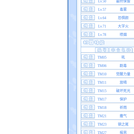
Lv.50
最终保留
Lv.57
毒雾
Lv.64
恐惧颜
Lv.71
大字火
Lv.78
喷烟
TM05
吼
TM06
剧毒
TM10
觉醒力量
TM11
放晴
TM15
破坏死光
TM17
保护
TM18
祈雨
TM21
撒气
TM23
钢之尾
TM27
报恩