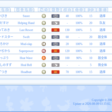
いびき
Snore
40
100%
15
选择
だすけ
Helping Hand
-
100%
20
队友
っておき
Last Resort
130
100%
5
选择
ードスター
Swift
60
-
20
敌全体
ろかけ
Mud-slap
20
100%
10
选择
かぢから
Superpower
120
100%
5
选择
っぷう
Heat Wave
100
90%
10
敌全体
しのすず
Heal Bell
-
-
5
我全体
ずつき
Headbutt
70
100%
15
选择
Copyright © 20
Update at 2026-08-09 03:35:02,