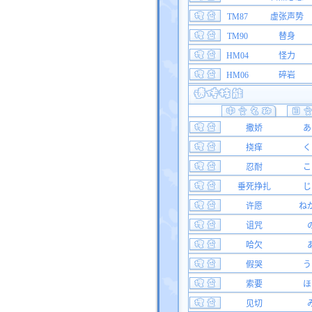
TM87
虚张声势
TM90
替身
HM04
怪力
HM06
碎岩
撒娇
あ
挠痒
く
忍耐
こ
垂死挣扎
じ
许愿
ね
诅咒
哈欠
假哭
う
索要
ほ
见切