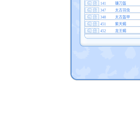
141
镰刀盔
347
太古羽虫
348
太古盔甲
451
紫天蝎
452
龙王蝎