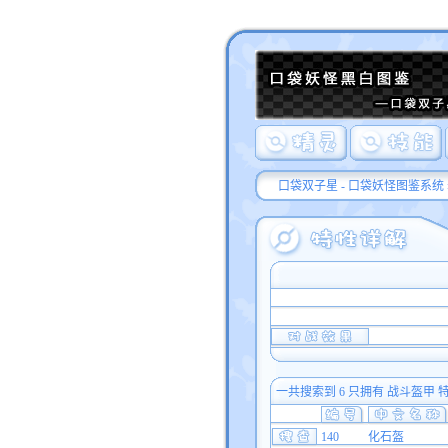
口袋双子星 - 口袋妖怪图鉴系统
一共搜索到 6 只拥有 战斗盔甲
140
化石盔