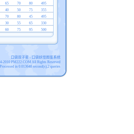
65
70
80
495
40
50
75
355
70
80
45
495
30
55
65
330
60
75
95
500
口袋双子星 - 口袋妖怪图鉴系统
04-2010 PM222.COM All Rights Reserved
Processed in 0.013648 second(s),2 queries