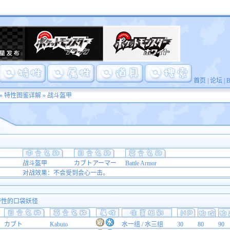
首页
|
论坛
|
»
特性图鉴详解
» 战斗盔甲
战斗盔甲
カブトアーマー
Battle Armor
对战效果：不会受到会心一击。
 特性的口袋妖怪
カブト
Kabuto
水一组 / 水三组
30
80
90