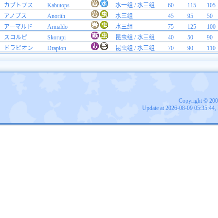
カブトプス
Kabutops
水一组 / 水三组
60
115
105
アノプス
Anorith
水三组
45
95
50
アーマルド
Armaldo
水三组
75
125
100
スコルピ
Skorupi
昆虫组 / 水三组
40
50
90
ドラピオン
Drapion
昆虫组 / 水三组
70
90
110
Copyright © 20
Update at 2026-08-09 05:35:44,