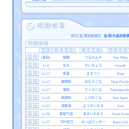
绿/红/蓝/黄技能模式
金/银/水晶技能
[基础]
藤鞭
つるのムチ
Vine Whip
Lv.6
生长
せいちょう
Growth
Lv.11
卷紧
まきつく
Wrap
Lv.15
催眠粉
ねむりごな
Sleep Powde
Lv.17
毒粉
どくのこな
Poisonpowde
Lv.19
麻痹粉
しびれごな
Stun Spore
Lv.23
溶解液
ようかいえき
Acid
Lv.30
香甜气息
あまいかおり
Sweet Scent
Lv.37
飞叶快刀
はっぱカッター
Razor Leaf