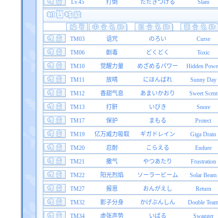
Lv.45
打倒
たたきつける
Slam
TM03
诅咒
のろい
Curse
TM06
剧毒
どくどく
Toxic
TM10
觉醒力量
めざめるパワー
Hidden Powe
TM11
放晴
にほんばれ
Sunny Day
TM12
香甜气息
あまいかおり
Sweet Scent
TM13
打鼾
いびき
Snore
TM17
保护
まもる
Protect
TM19
亿万威力吸取
ギガドレイン
Giga Drain
TM20
忍耐
こらえる
Endure
TM21
撒气
やつあたり
Frustration
TM22
阳光烈焰
ソーラービーム
Solar Beam
TM27
报恩
おんがえし
Return
TM32
影子分身
かげぶんしん
Double Tea
TM34
虚张声势
いばる
Swagger