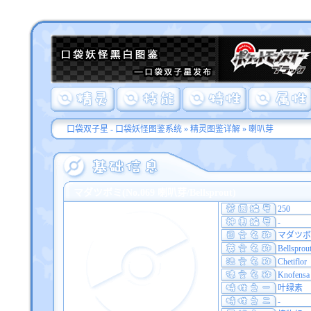
口袋双子星 - 口袋妖怪图鉴系统
»
精灵图鉴详解
» 喇叭芽
マダツボミ(No.069 喇叭芽/Bellsprout)
250
-
マダツボ
Bellsprou
Chetiflor
Knofensa
叶绿素
-