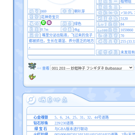
植物组
-
069
喇叭芽
♂50.0%
花神奇宝贝
5120
绿色
84
0.7m
4kg
1059860
嘴里分泌出黏液，飞过来的虫子
70
都被抓住。生长在潮湿、养分匮乏的地方
255 (33.
。
未发现有
<< 查看
心金魂银
5、6、24、25、31、32、44号道路
钻石珍珠
229/230道路
绿 宝 石
与GBA版本进行联动
火红叶绿
005/006/007/012/013/014/015/024/025