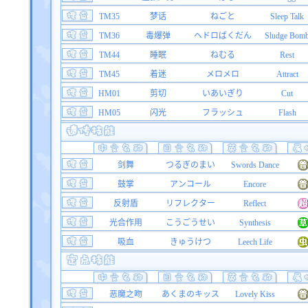
TM35
梦话
ねごと
Sleep Talk
TM36
毒爆弹
ヘドロばくだん
Sludge Bom
TM44
睡眠
ねむる
Rest
TM45
着迷
メロメロ
Attract
HM01
剪切
いあいぎり
Cut
HM05
闪光
フラッシュ
Flash
剑舞
つるぎのまい
Swords Dance
鼓掌
アンコール
Encore
反射盾
リフレクター
Reflect
光合作用
こうごうせい
Synthesis
吸血
きゅうけつ
Leech Life
恶魔之吻
あくまのキッス
Lovely Kiss