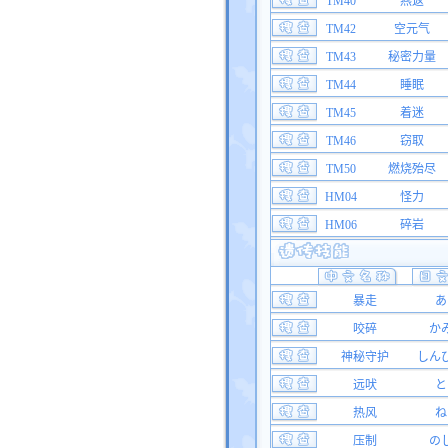
TM40
燕返
TM42
空元气
TM43
秘密力量
TM44
睡眠
TM45
着迷
TM46
窃取
TM50
燃烧殆尽
HM04
怪力
HM06
碎岩
暴走
あ
咬碎
か
神秘守护
しん
远吠
と
热风
ね
压制
の