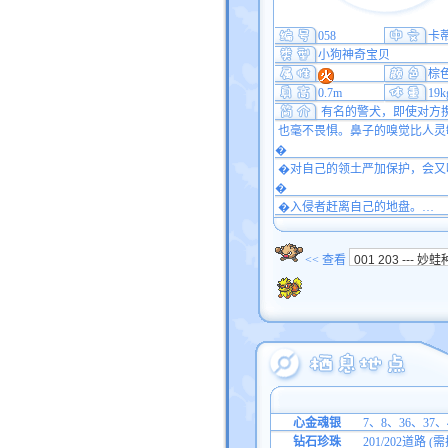
058
卡
小狗神奇宝贝
棕
0.7m
19k
有名的警犬，即使对方
也毫不畏惧。鼻子的嗅觉比人灵敏
�
�对自己的领土严加保护，会又
�
�入侵者赶离自己的地盘。…
<< 查看
心金魂银
7、8、36、37
钻石珍珠
201/202道路 