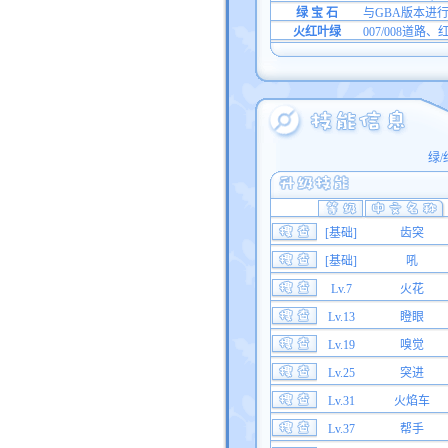
绿 宝 石
与GBA版本进
火红叶绿
007/008道路
绿/
[基础]
齿突
[基础]
吼
Lv.7
火花
Lv.13
瞪眼
Lv.19
嗅觉
Lv.25
突进
Lv.31
火焰车
Lv.37
帮手