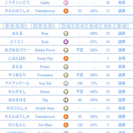
こうそくいどう
Agility
-
-
30
自身
かえんほうしゃ
Flamethrower
95
100%
15
选择
ほえる
Roar
-
100%
20
选择
どくどく
Toxic
-
85%
10
选择
めざめるパワー
Hidden Power
不定
100%
15
选择
にほんばれ
Sunny Day
-
-
5
全场
まもる
Protect
-
-
10
自身
やつあたり
Frustration
不定
100%
20
选择
アイアンテール
Iron Tail
100
75%
15
选择
おんがえし
Return
不定
100%
20
选择
あなをほる
Dig
60
100%
10
选择
かげぶんしん
Double Team
-
-
15
自身
かえんほうしゃ
Flamethrower
95
100%
15
选择
だいもんじ
Fire Blast
120
85%
5
选择