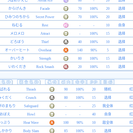
つばめがえし
Aerial Ace
60
-
20
选择
からげんき
Facade
70
100%
20
选择
ひみつのちから
Secret Power
70
100%
20
选择
ねむる
Rest
-
-
10
自身
メロメロ
Attract
-
100%
15
选择
どろぼう
Thief
40
100%
10
选择
オーバーヒート
Overheat
140
90%
5
选择
かいりき
Strength
80
100%
15
选择
いわくだき
Rock Smash
20
100%
15
选择
ばれる
Thrash
90
100%
20
随机
红
みくだく
Crunch
80
100%
15
选择
红
ぴのまもり
Safeguard
-
-
25
我全体
红
おぼえ
Howl
-
-
40
自身
红
っぷう
Heat Wave
100
90%
10
敌全体
红
しかかり
Body Slam
85
100%
15
选择
红