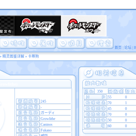
首页
|
论坛
|
»
精灵图鉴详解
» 卡蒂狗
wlithe)
350
55
0
245
70
1
-
45
0
ガーディ
70
0
Growlithe
50
0
Caninos
60
0
Fukano