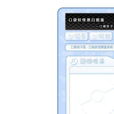
口袋双子星 - 口袋妖怪图鉴系统
ガーディ(No.058 卡蒂狗/Gro