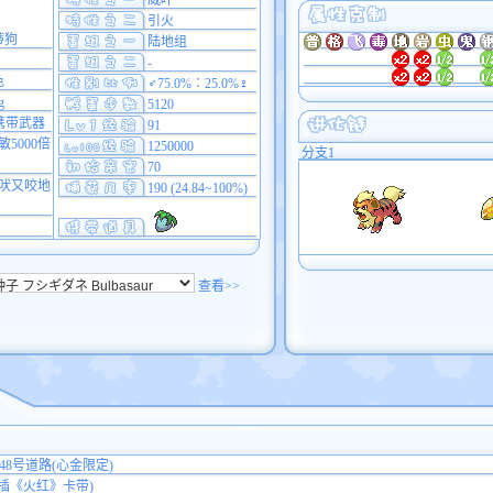
威吓
引火
蒂狗
陆地组
-
色
♂75.0%∶25.0%♀
g
5120
携带武器
91
5000倍
1250000
分支1
70
吠又咬地
190 (24.84~100%)
查看>>
、48号道路(心金限定)
(需插《火红》卡带)