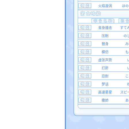
火焰漩涡
ほの
舍身撞击
すて
压制
の
替身
み
模仿
も
虚张声势
打鼾
忍耐
こ
梦话
高速星星
スピ
撒娇
あ