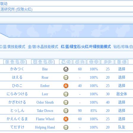
行联动
、红莲研究所 (仅限火红)
红/蓝/黄技能模式
金/银/水晶技能模式
红/蓝/绿宝石/火红/叶绿技能模式
钻石/珍珠/
かみつく
Bite
60
100%
25
选择
ほえる
Roar
-
100%
20
选择
ひのこ
Ember
40
100%
25
选择
にらみつける
Leer
-
100%
30
敌全体
かぎわける
Odor Sleuth
-
100%
40
选择
とっしん
Take Down
90
85%
20
选择
かえんぐるま
Flame Wheel
60
100%
25
选择
てだすけ
Helping Hand
-
100%
20
队友