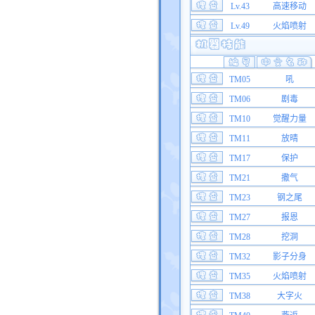
Lv.43
高速移动
Lv.49
火焰喷射
TM05
吼
TM06
剧毒
TM10
觉醒力量
TM11
放晴
TM17
保护
TM21
撒气
TM23
钢之尾
TM27
报恩
TM28
挖洞
TM32
影子分身
TM35
火焰喷射
TM38
大字火