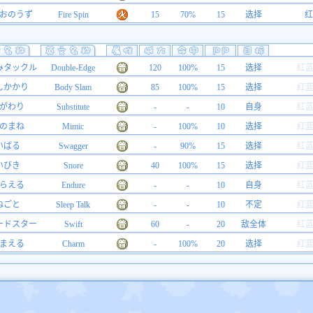
おのうず
Fire Spin
15
70%
15
选择
红
みタックル
Double-Edge
120
100%
15
选择
红
しかかり
Body Slam
85
100%
15
选择
红
がわり
Substitute
-
-
10
自身
红
のまね
Mimic
-
100%
10
选择
红
いばる
Swagger
-
90%
15
选择
红
いびき
Snore
40
100%
15
选择
红
らえる
Endure
-
-
10
自身
红
ねごと
Sleep Talk
-
-
10
不定
红
ードスター
Swift
60
-
20
敌全体
红
まえる
Charm
-
100%
20
选择
红