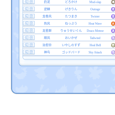
扔泥
どろかけ
Mud-slap
逆鳞
げきりん
Outrage
龙卷风
たつまき
Twister
热风
ねっぷう
Heat Wave
龙星群
りゅうせいぐん
Draco Meteor
顺风
おいかぜ
Tailwind
治愈铃
いやしのすず
Heal Bell
神鸟
ゴッドバード
Sky Attack