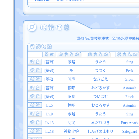
绿/红/蓝/黄技能模式
金/银/水晶技能
[基础]
歌唱
うたう
Sing
[基础]
啄
つつく
Peck
[基础]
叫声
なきごえ
Growl
[基础]
惊吓
おどろかす
Astonish
[基础]
啄食
ついばむ
Pluck
Lv.5
惊吓
おどろかす
Astonish
Lv.9
歌唱
うたう
Sing
Lv.13
乱突
みだれづき
Fury Attack
Lv.18
神秘守护
しんぴのまもり
Safeguard