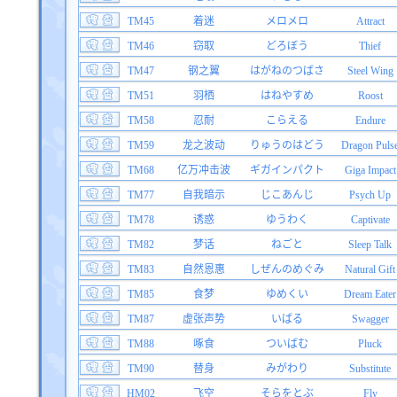
TM45
着迷
メロメロ
Attract
TM46
窃取
どろぼう
Thief
TM47
钢之翼
はがねのつばさ
Steel Wing
TM51
羽栖
はねやすめ
Roost
TM58
忍耐
こらえる
Endure
TM59
龙之波动
りゅうのはどう
Dragon Puls
TM68
亿万冲击波
ギガインパクト
Giga Impact
TM77
自我暗示
じこあんじ
Psych Up
TM78
诱惑
ゆうわく
Captivate
TM82
梦话
ねごと
Sleep Talk
TM83
自然恩惠
しぜんのめぐみ
Natural Gift
TM85
食梦
ゆめくい
Dream Eater
TM87
虚张声势
いばる
Swagger
TM88
啄食
ついばむ
Pluck
TM90
替身
みがわり
Substitute
HM02
飞空
そらをとぶ
Fly