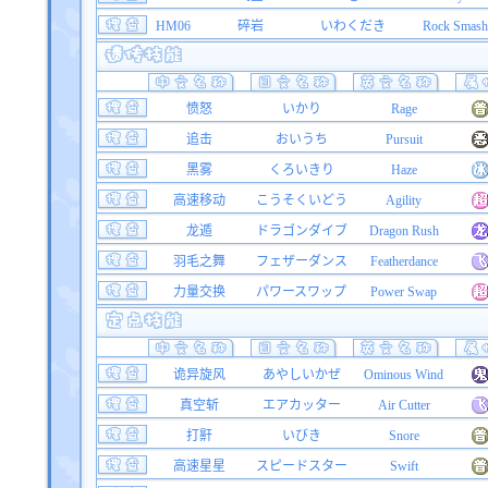
HM06
碎岩
いわくだき
Rock Smash
愤怒
いかり
Rage
追击
おいうち
Pursuit
黑雾
くろいきり
Haze
高速移动
こうそくいどう
Agility
龙遁
ドラゴンダイブ
Dragon Rush
羽毛之舞
フェザーダンス
Featherdance
力量交换
パワースワップ
Power Swap
诡异旋风
あやしいかぜ
Ominous Wind
真空斩
エアカッター
Air Cutter
打鼾
いびき
Snore
高速星星
スピードスター
Swift