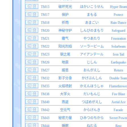
TM15
破坏死光
はかいこうせん
Hyper Beam
TM17
保护
まもる
Protect
TM18
祈雨
あまごい
Rain Dance
TM20
神秘守护
しんぴのまもり
Safeguard
TM21
撒气
やつあたり
Frustration
TM22
阳光烈焰
ソーラービーム
Solarbeam
TM23
钢之尾
アイアンテール
Iron Tail
TM26
地震
じしん
Earthquake
TM27
报恩
おんがえし
Return
TM32
影子分身
かげぶんしん
Double Tea
TM35
火焰喷射
かえんほうしゃ
Flamethrowe
TM38
大字火
だいもんじ
Fire Blast
TM40
燕返
つばめがえし
Aerial Ace
TM42
空元气
からげんき
Facade
TM43
秘密力量
ひみつのちから
Secret Powe
TM44
睡眠
ねむる
Rest