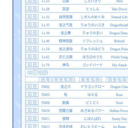
Lv.23
白雾
しろいきり
Mist
Lv.28
突进
とっしん
Take Down
Lv.32
自然恩惠
しぜんのめぐみ
Natural Gift
Lv.35
龙之气息
りゅうのいぶき
Dragonbreat
Lv.39
龙之舞
りゅうのまい
Dragon Danc
Lv.46
精神回复
リフレッシュ
Refresh
Lv.54
龙之波动
りゅうのはどう
Dragon Puls
Lv.62
灭亡之歌
ほろびのうた
Perish Song
Lv.70
神鸟
ゴッドバード
Sky Attack
TM02
龙之爪
ドラゴンクロー
Dragon Cla
TM05
吼
ほえる
Roar
TM06
剧毒
どくどく
Toxic
TM10
觉醒力量
めざめるパワー
Hidden Powe
TM11
放晴
にほんばれ
Sunny Day
TM13
冷冻光线
れいとうビーム
Ice Beam