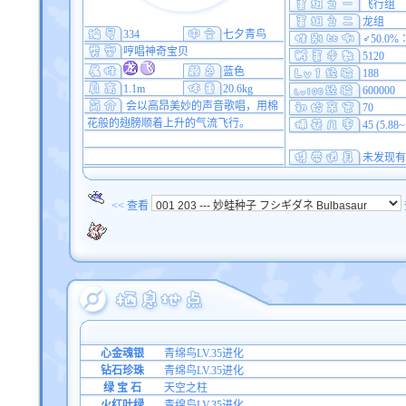
飞行组
龙组
334
七夕青鸟
♂50.0%
哼唱神奇宝贝
5120
蓝色
188
1.1m
20.6kg
600000
会以高昂美妙的声音歌唱，用棉
70
花般的翅膀顺着上升的气流飞行。
45 (5.88
未发现有
<< 查看
心金魂银
青绵鸟LV.35进化
钻石珍珠
青绵鸟LV.35进化
绿 宝 石
天空之柱
火红叶绿
青绵鸟LV.35进化