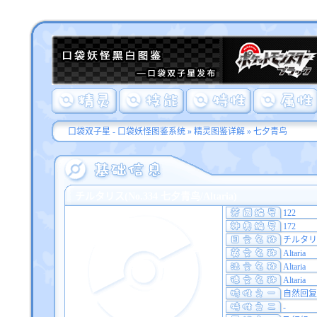
口袋双子星 - 口袋妖怪图鉴系统
»
精灵图鉴详解
» 七夕青鸟
チルタリス(No.334 七夕青鸟/Altaria)
122
172
チルタリ
Altaria
Altaria
Altaria
自然回复
-