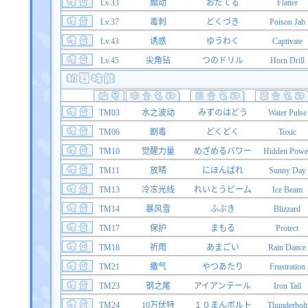
Lv.33
煽动
おだてる
Flatter
Lv.37
毒刺
どくづき
Poison Jab
Lv.43
诱惑
ゆうわく
Captivate
Lv.45
尖角钻
つのドリル
Horn Drill
TM03
水之波动
みずのはどう
Water Pulse
TM06
剧毒
どくどく
Toxic
TM10
觉醒力量
めざめるパワー
Hidden Powe
TM11
放晴
にほんばれ
Sunny Day
TM13
冷冻光线
れいとうビーム
Ice Beam
TM14
暴风雪
ふぶき
Blizzard
TM17
保护
まもる
Protect
TM18
祈雨
あまごい
Rain Dance
TM21
撒气
やつあたり
Frustration
TM23
钢之尾
アイアンテール
Iron Tail
TM24
10万伏特
１０まんボルト
Thunderbolt