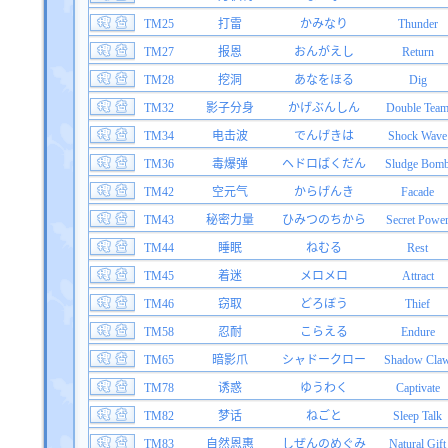
TM25
打雷
かみなり
Thunder
TM27
报恩
おんがえし
Return
TM28
挖洞
あなをほる
Dig
TM32
影子分身
かげぶんしん
Double Tea
TM34
电击波
でんげきは
Shock Wave
TM36
毒爆弹
ヘドロばくだん
Sludge Bom
TM42
空元气
からげんき
Facade
TM43
秘密力量
ひみつのちから
Secret Powe
TM44
睡眠
ねむる
Rest
TM45
着迷
メロメロ
Attract
TM46
窃取
どろぼう
Thief
TM58
忍耐
こらえる
Endure
TM65
暗影爪
シャドークロー
Shadow Cla
TM78
诱惑
ゆうわく
Captivate
TM82
梦话
ねごと
Sleep Talk
TM83
自然恩惠
しぜんのめぐみ
Natural Gift