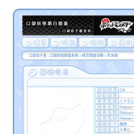
口袋双子星 - 口袋妖怪图鉴系统
»
精灵图鉴详解
» 尼多朗
ニドラン♂(No.032 尼多朗/Nidoran♂)
230
-
ニドラン
Nidoran♂
Nidoran♂
Nidoran♂
毒刺
斗争心