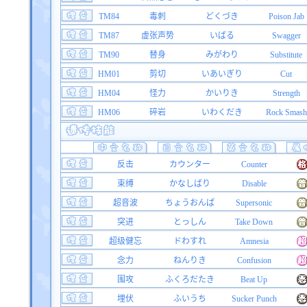
TM84
毒刺
どくづき
Poison Jab
TM87
虚张声势
いばる
Swagger
TM90
替身
みがわり
Substitute
HM01
剪切
いあいぎり
Cut
HM04
怪力
かいりき
Strength
HM06
碎岩
いわくだき
Rock Smash
反击
カウンター
Counter
束缚
かなしばり
Disable
超音波
ちょうおんぱ
Supersonic
突进
とっしん
Take Down
超级健忘
ドわすれ
Amnesia
念力
ねんりき
Confusion
围攻
ふくろだたき
Beat Up
埋伏
ふいうち
Sucker Punch