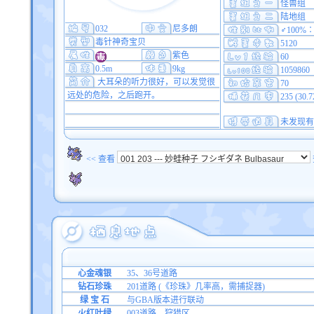
怪兽组
陆地组
032
尼多朗
♂100%∶
毒针神奇宝贝
5120
紫色
60
0.5m
9kg
1059860
大耳朵的听力很好，可以发觉很
70
远处的危险，之后跑开。
235 (30.
未发现有
<< 查看
心金魂银
35、36号道路
钻石珍珠
201道路 (《珍珠》几率高，需捕捉器)
绿 宝 石
与GBA版本进行联动
火红叶绿
003道路、狩猎区