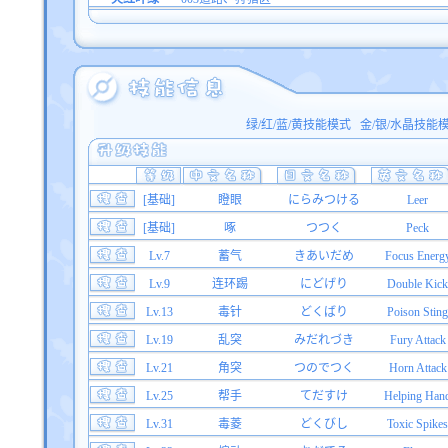
绿/红/蓝/黄技能模式
金/银/水晶技能
[基础]
瞪眼
にらみつける
Leer
[基础]
啄
つつく
Peck
Lv.7
蓄气
きあいだめ
Focus Energ
Lv.9
连环踢
にどげり
Double Kick
Lv.13
毒针
どくばり
Poison Sting
Lv.19
乱突
みだれづき
Fury Attack
Lv.21
角突
つのでつく
Horn Attack
Lv.25
帮手
てだすけ
Helping Han
Lv.31
毒菱
どくびし
Toxic Spikes