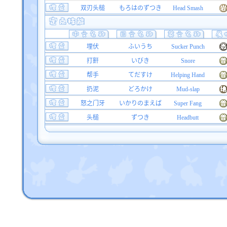
双刃头槌
もろはのずつき
Head Smash
埋伏
ふいうち
Sucker Punch
打鼾
いびき
Snore
帮手
てだすけ
Helping Hand
扔泥
どろかけ
Mud-slap
怒之门牙
いかりのまえば
Super Fang
头槌
ずつき
Headbutt