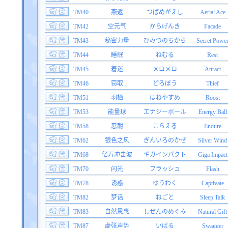
TM40
燕返
つばめがえし
Aerial Ace
TM42
空元气
からげんき
Facade
TM43
秘密力量
ひみつのちから
Secret Powe
TM44
睡眠
ねむる
Rest
TM45
着迷
メロメロ
Attract
TM46
窃取
どろぼう
Thief
TM51
羽栖
はねやすめ
Roost
TM53
能量球
エナジーボール
Energy Ball
TM58
忍耐
こらえる
Endure
TM62
银色之风
ぎんいろのかぜ
Silver Wind
TM68
亿万冲击波
ギガインパクト
Giga Impact
TM70
闪光
フラッシュ
Flash
TM78
诱惑
ゆうわく
Captivate
TM82
梦话
ねごと
Sleep Talk
TM83
自然恩惠
しぜんのめぐみ
Natural Gift
TM87
虚张声势
いばる
Swagger