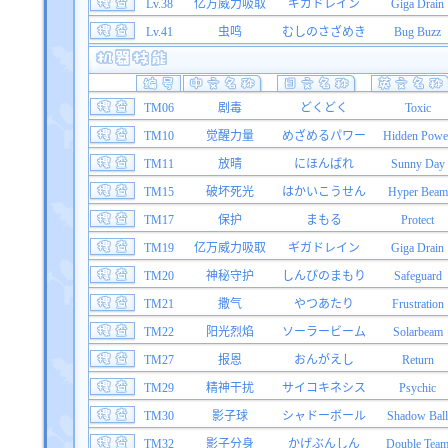
Lv.38
亿万威力吸取
ギガドレイン
Giga Drain
Lv.41
虫鸣
むしのさざめき
Bug Buzz
TM06
剧毒
どくどく
Toxic
TM10
觉醒力量
めざめるパワー
Hidden Powe
TM11
放晴
にほんばれ
Sunny Day
TM15
破坏死光
はかいこうせん
Hyper Beam
TM17
保护
まもる
Protect
TM19
亿万威力吸取
ギガドレイン
Giga Drain
TM20
神秘守护
しんぴのまもり
Safeguard
TM21
撒气
やつあたり
Frustration
TM22
阳光烈焰
ソーラービーム
Solarbeam
TM27
报恩
おんがえし
Return
TM29
精神干扰
サイコキネシス
Psychic
TM30
影子球
シャドーボール
Shadow Ball
TM32
影子分身
かげぶんしん
Double Tea