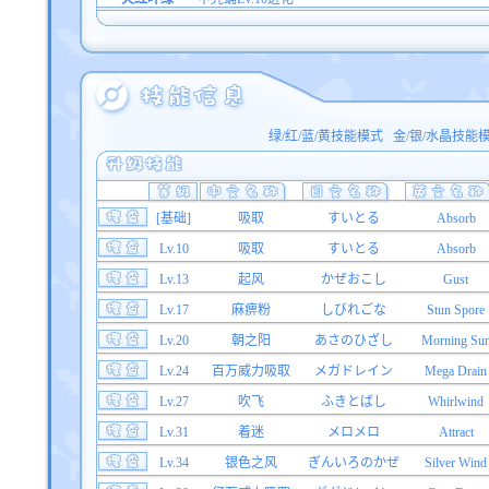
绿/红/蓝/黄技能模式
金/银/水晶技能
[基础]
吸取
すいとる
Absorb
Lv.10
吸取
すいとる
Absorb
Lv.13
起风
かぜおこし
Gust
Lv.17
麻痹粉
しびれごな
Stun Spore
Lv.20
朝之阳
あさのひざし
Morning Su
Lv.24
百万威力吸取
メガドレイン
Mega Drain
Lv.27
吹飞
ふきとばし
Whirlwind
Lv.31
着迷
メロメロ
Attract
Lv.34
银色之风
ぎんいろのかぜ
Silver Wind