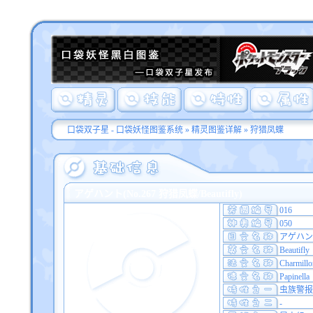
口袋双子星 - 口袋妖怪图鉴系统
»
精灵图鉴详解
» 狩猎凤蝶
アゲハント(No.267 狩猎凤蝶/Beautifly)
016
050
アゲハン
Beautifly
Charmillo
Papinella
虫族警报
-