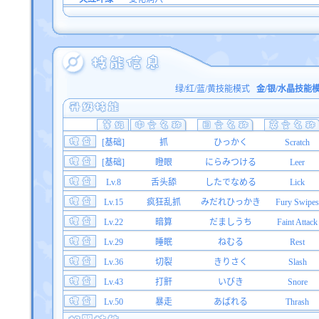
绿/红/蓝/黄技能模式
金/银/水晶技能
[基础]
抓
ひっかく
Scratch
[基础]
瞪眼
にらみつける
Leer
Lv.8
舌头舔
したでなめる
Lick
Lv.15
疯狂乱抓
みだれひっかき
Fury Swipes
Lv.22
暗算
だましうち
Faint Attack
Lv.29
睡眠
ねむる
Rest
Lv.36
切裂
きりさく
Slash
Lv.43
打鼾
いびき
Snore
Lv.50
暴走
あばれる
Thrash