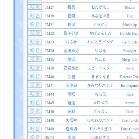
TM27
报恩
おんがえし
Return
TM28
挖洞
あなをほる
Dig
TM31
扔泥
どろかけ
Mud-slap
TM32
影子分身
かげぶんしん
Double Tea
TM33
冷冻拳
れいとうパンチ
Ice Punch
TM34
虚张声势
いばる
Swagger
TM35
梦话
ねごと
Sleep Talk
TM39
高速星星
スピードスター
Swift
TM40
变圆
まるくなる
Defense Cur
TM41
闪电拳
かみなりパンチ
Thunderpunc
TM44
睡眠
ねむる
Rest
TM45
着迷
メロメロ
Attract
TM46
窃取
どろぼう
Thief
TM48
火焰拳
ほのおのパンチ
Fire Punch
TM49
连续切
れんぞくぎり
Fury Cutter
HM01
剪切
いあいぎり
Cut