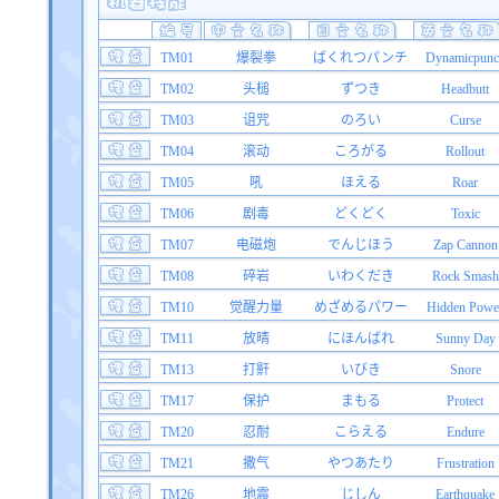
TM01
爆裂拳
ばくれつパンチ
Dynamicpunc
TM02
头槌
ずつき
Headbutt
TM03
诅咒
のろい
Curse
TM04
滚动
ころがる
Rollout
TM05
吼
ほえる
Roar
TM06
剧毒
どくどく
Toxic
TM07
电磁炮
でんじほう
Zap Cannon
TM08
碎岩
いわくだき
Rock Smash
TM10
觉醒力量
めざめるパワー
Hidden Powe
TM11
放晴
にほんばれ
Sunny Day
TM13
打鼾
いびき
Snore
TM17
保护
まもる
Protect
TM20
忍耐
こらえる
Endure
TM21
撒气
やつあたり
Frustration
TM26
地震
じしん
Earthquake