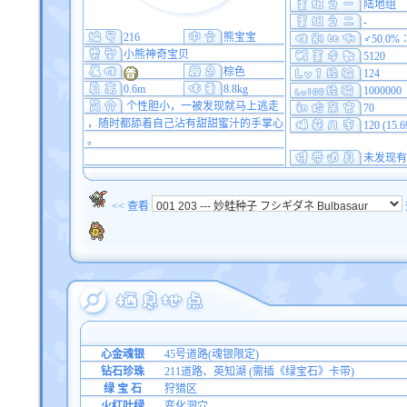
陆地组
-
216
熊宝宝
♂50.0%
小熊神奇宝贝
5120
棕色
124
0.6m
8.8kg
1000000
个性胆小，一被发现就马上逃走
70
，随时都舔着自己沾有甜甜蜜汁的手掌心
120 (15.
。
未发现有
<< 查看
心金魂银
45号道路(魂银限定)
钻石珍珠
211道路、英知湖 (需插《绿宝石》卡带)
绿 宝 石
狩猎区
火红叶绿
变化洞穴