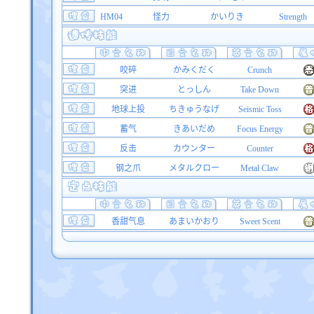
HM04
怪力
かいりき
Strength
咬碎
かみくだく
Crunch
突进
とっしん
Take Down
地球上投
ちきゅうなげ
Seismic Toss
蓄气
きあいだめ
Focus Energy
反击
カウンター
Counter
钢之爪
メタルクロー
Metal Claw
香甜气息
あまいかおり
Sweet Scent