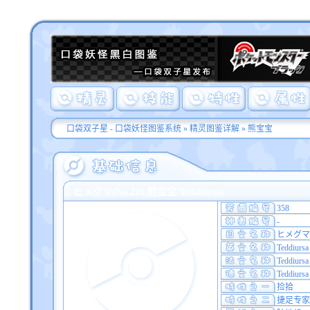
口袋双子星 - 口袋妖怪图鉴系统
»
精灵图鉴详解
» 熊宝宝
ヒメグマ(No.216 熊宝宝/Teddiursa)
358
-
ヒメグマ
Teddiursa
Teddiursa
Teddiursa
捡拾
捷足专家