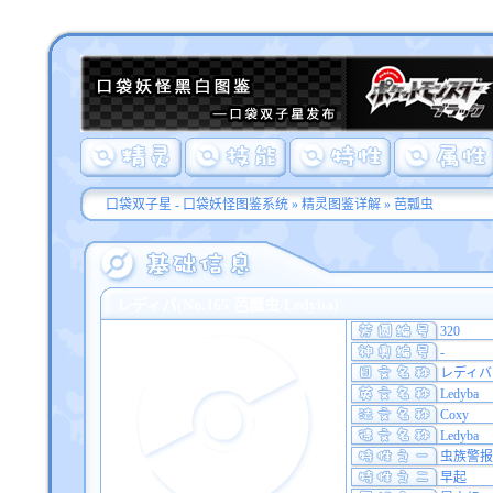
口袋双子星 - 口袋妖怪图鉴系统
»
精灵图鉴详解
» 芭瓢虫
レディバ(No.165 芭瓢虫/Ledyba)
320
-
レディバ
Ledyba
Coxy
Ledyba
虫族警报
早起