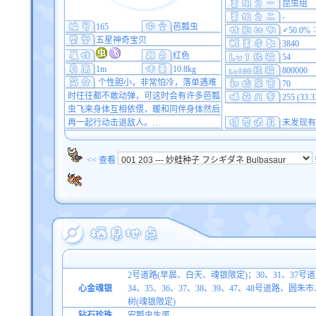
昆虫组
-
165
芭瓢虫
♂50.0%
五星神奇宝贝
3840
红色
54
1m
10.8kg
800000
个性胆小，非常怕冷，落单遇难
70
时往往都不敢动弹，可这时会有许多芭瓢
255 (33.
虫飞来身体互相依偎，暖和同伴身体然后
再一起行动击退敌人。…
未发现有
<< 查看
2号道路(早晨、白天、魂银限定)；30、31、37号道路(
心金魂银
34、35、36、37、38、39、47、48号道
树(魂银限定)
钻石珍珠
安瓢虫生蛋