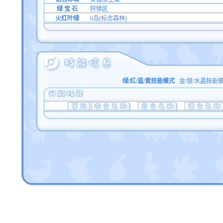
绿 宝 石
狩猎区
火红叶绿
6岛(标志森林)
绿/红/蓝/黄技能模式
金/银/水晶技能