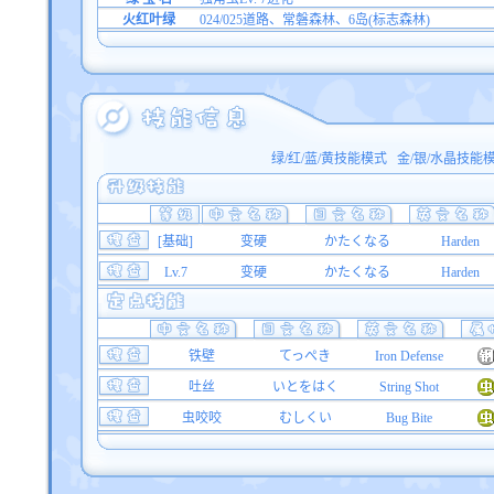
火红叶绿
024/025道路、常磐森林、6岛(标志森林)
绿/红/蓝/黄技能模式
金/银/水晶技能
[基础]
变硬
かたくなる
Harden
Lv.7
变硬
かたくなる
Harden
铁壁
てっぺき
Iron Defense
吐丝
いとをはく
String Shot
虫咬咬
むしくい
Bug Bite