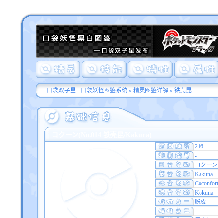
口袋双子星 - 口袋妖怪图鉴系统
»
精灵图鉴详解
» 铁壳昆
コクーン(No.014 铁壳昆/Kakuna)
216
-
コクーン
Kakuna
Coconfort
Kokuna
脱皮
-