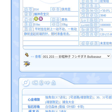
昆虫组
-
014
铁壳昆
♂50.0%
蛹神奇宝贝
3840
黄色
71
0.6m
10kg
1000000
平时挂在树上一动不动，一有动
70
静就竖起前端的针，随时准备攻击。
120 (15.
未发现有
<< 查看
独角虫LV.7进化；2号道路(魂银限定)；30、3
心金魂银
(魂银限定)；捕虫大会
钻石珍珠
白岱森林 (需插《叶绿》卡带)
绿 宝 石
独角虫LV. 7进化