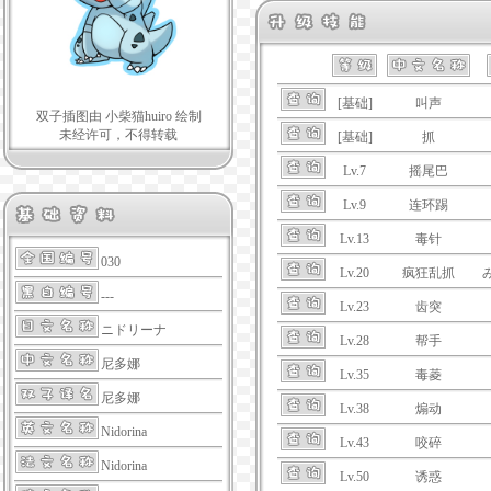
[基础]
叫声
双子插图由 小柴猫huiro 绘制
未经许可，不得转载
[基础]
抓
Lv.7
摇尾巴
Lv.9
连环踢
Lv.13
毒针
030
Lv.20
疯狂乱抓
---
Lv.23
齿突
ニドリーナ
Lv.28
帮手
尼多娜
Lv.35
毒菱
尼多娜
Lv.38
煽动
Nidorina
Lv.43
咬碎
Nidorina
Lv.50
诱惑