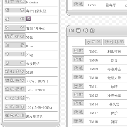
Nidorina
Lv.58
剧毒牙
毒针口袋妖怪
毒刺
/
斗争心
紧张
0.8m
TM01
利爪打磨
20kg
TM06
剧毒
未发现组
TM09
毒液冲击
5120
TM10
觉醒力量
♂ 0%：100% ♀
TM11
放晴
128~1059860
TM13
冷冻光线
70
TM14
暴风雪
120 (15.69~100%)
TM17
保护
未发现道具
TM18
祈雨