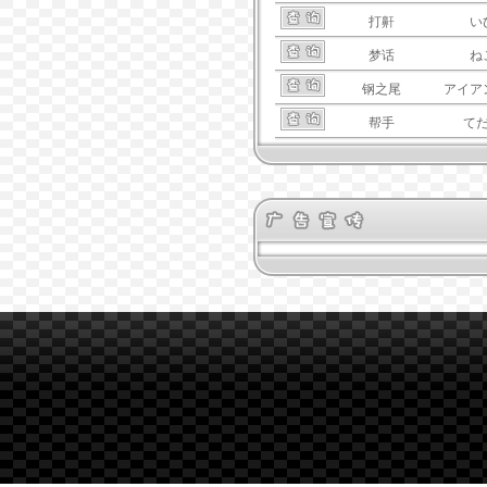
打鼾
い
梦话
ね
钢之尾
アイア
帮手
て