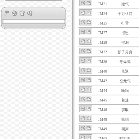
TM21
撒气
TM24
十万伏特
TM25
打雷
TM27
报恩
TM28
挖洞
TM32
影子分身
TM36
毒爆弹
TM40
燕返
TM42
空元气
TM44
睡眠
TM45
着迷
TM46
窃取
TM48
轮唱
TM49
回声
TM65
暗影爪