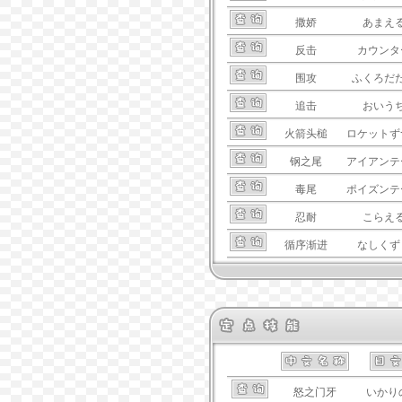
撒娇
あまえ
反击
カウンタ
围攻
ふくろだ
追击
おいう
火箭头槌
ロケットず
钢之尾
アイアンテ
毒尾
ポイズンテ
忍耐
こらえ
循序渐进
なしくず
怒之门牙
いかり