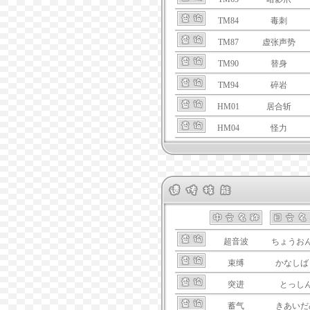
TM84
毒刺
TM87
虚张声势
TM90
替身
TM94
碎岩
HM01
居合斩
HM04
怪力
超音波
ちょうお
束缚
かなしば
突进
とっし
蓄气
きあいだ