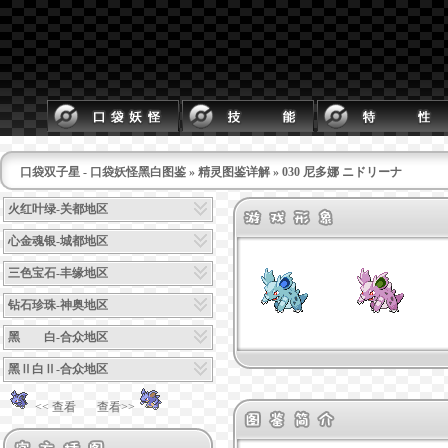
口袋双子星 - 口袋妖怪黑白图鉴
»
精灵图鉴详解
» 030 尼多娜 ニドリーナ
火红叶绿-关都地区
心金魂银-城都地区
三色宝石-丰缘地区
钻石珍珠-神奥地区
黑 白-合众地区
黑Ⅱ白Ⅱ-合众地区
<< 查看
查看>>