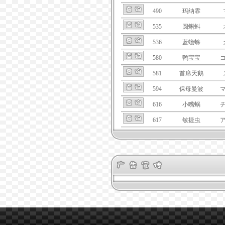
490
玛纳霏
535
圆蝌蚪
536
蓝蟾蜍
580
鸭宝宝
581
首席天鹅
594
保母曼波
616
小嘴蜗
617
敏捷虫