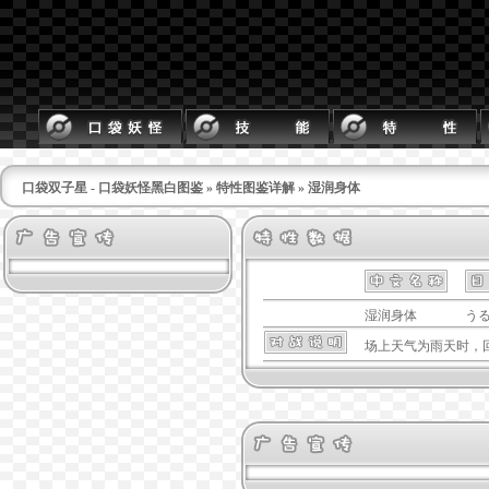
口袋双子星 - 口袋妖怪黑白图鉴
»
特性图鉴详解
» 湿润身体
湿润身体
う
场上天气为雨天时，