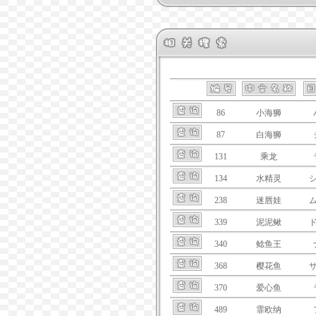
86
小海狮
87
白海狮
131
乘龙
134
水精灵
238
迷唇娃
339
泥泥鳅
340
鲶鱼王
368
樱花鱼
370
爱心鱼
489
霏欧纳