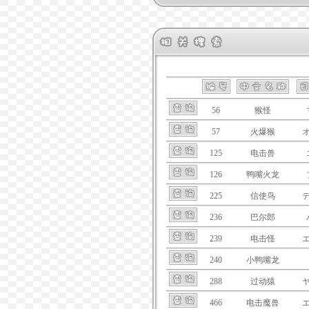
56
猴怪
57
火爆猴
125
电击兽
126
鸭嘴火龙
225
信使鸟
236
巴尔郎
239
电击怪
240
小鸭嘴龙
288
过动猿
466
电击魔兽