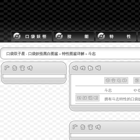
口袋双子星 - 口袋妖怪黑白图鉴
»
特性图鉴详解
» 斗志
斗志
や
拥有
斗志
特性的口袋