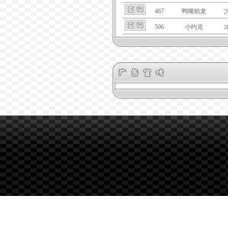
467
鸭嘴焰龙
506
小约克