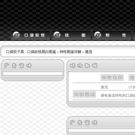
口袋双子星 - 口袋妖怪黑白图鉴
»
特性图鉴详解
» 激流
激流
げ
拥有
激流
特性的口袋妖