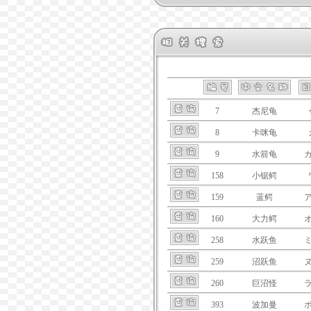
7
杰尼龟
8
卡咪龟
9
水箭龟
158
小锯鳄
159
蓝鳄
160
大力鳄
258
水跃鱼
259
沼跃鱼
260
巨沼怪
393
波加曼