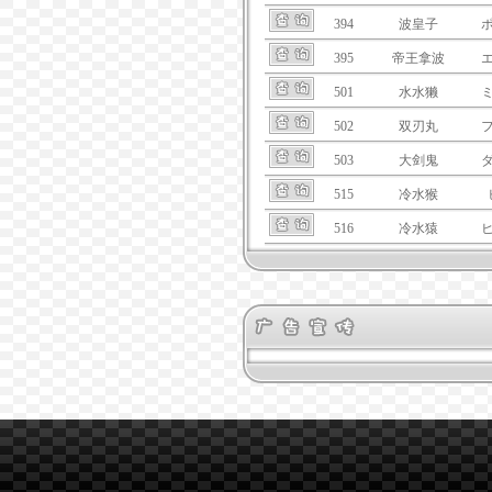
394
波皇子
395
帝王拿波
501
水水獭
502
双刃丸
503
大剑鬼
515
冷水猴
516
冷水猿