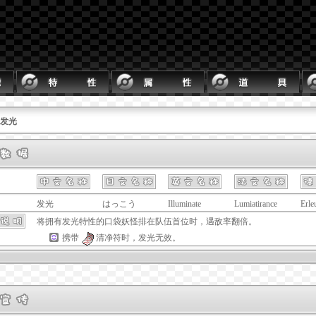
 发光
发光
はっこう
Illuminate
Lumiatirance
Erle
将拥有
发光
特性的口袋妖怪排在队伍首位时，遇敌率翻倍。
携带
清净符
时，
发光
无效。