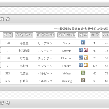
一共搜索到 6 只拥有 发光 特性的口袋妖怪
120
海星星
ヒトデマン
Staryu
30
45
121
宝石海星
スターミー
Starmie
60
75
170
灯笼鱼
チョンチー
Chinchou
75
38
171
电灯怪
ランターン
Lanturn
125
58
313
电萤虫
バルビート
Volbeat
65
73
505
步哨鼠
ミルホッグ
Watchog
60
85