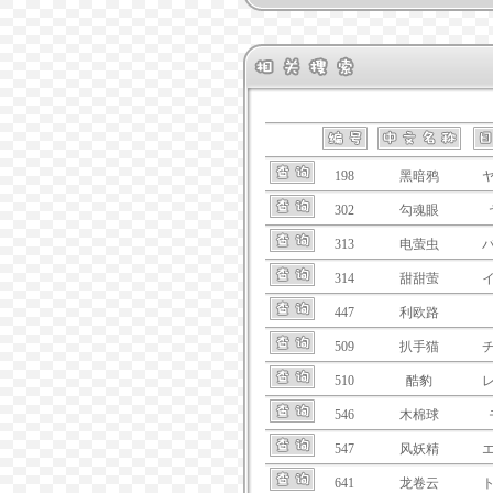
198
黑暗鸦
302
勾魂眼
313
电萤虫
314
甜甜萤
447
利欧路
509
扒手猫
510
酷豹
546
木棉球
547
风妖精
641
龙卷云