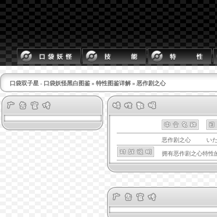
口袋双子星 - 口袋妖怪黑白图鉴
»
特性图鉴详解
» 恶作剧之心
恶作剧之心
い
拥有
恶作剧之心
特性