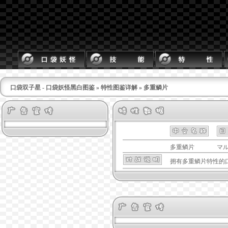
口袋双子星 - 口袋妖怪黑白图鉴
»
特性图鉴详解
» 多重鳞片
多重鳞片
マ
拥有
多重鳞片
特性的