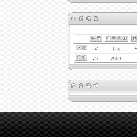
149
快龙
249
洛奇亚