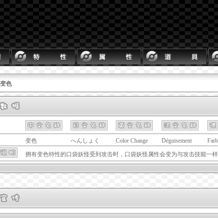
 变色
变色
へんしょく
Color Change
Déguisement
Farb
拥有
变色
特性的口袋妖怪受到攻击时，口袋妖怪属性会变为与攻击技能一样