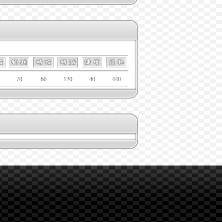
70
60
120
40
440