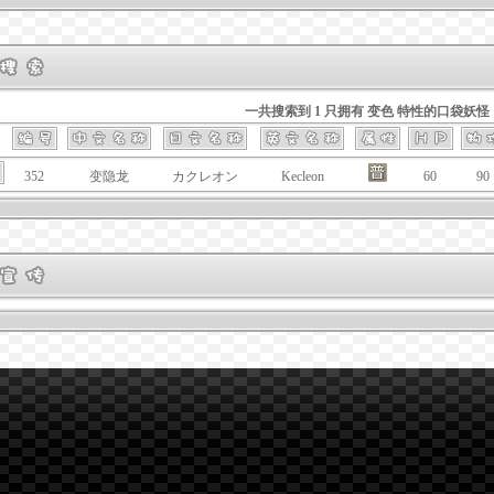
一共搜索到 1 只拥有 变色 特性的口袋妖怪
352
变隐龙
カクレオン
Kecleon
60
90